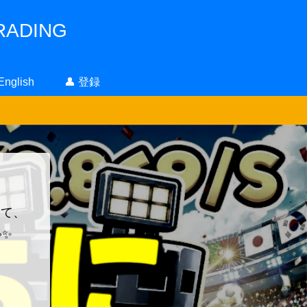
ADING
 English
👤 登録
！
って、
✨