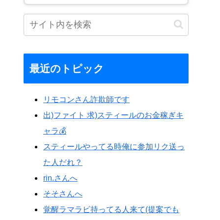
最近のトピック
リモコンさん詐欺師です
出)ファイト 求)スティールのお金稼ぎキ
ャラ💰️
スティールやってる時俺に参加リク送っ
た人だれ？
rin.さんへ
そそさんへ
覚醒ラマラビ持ってる人来て(提案でも