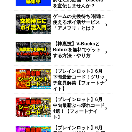
を宣伝しませんか？
ゲームの交換待ち時間に
使えるポイ活サービス
「アメフリ」とは？
【神裏技】V-Bucksと
Robuxを無料でゲット
する方法・やり方
【ブレインロット】6月
下旬最新コード！グリッ
チ変異解禁【フォートナ
イト】
【ブレインロット】6月
中旬最新ぶっ壊れコード
4選！【フォートナイ
ト】
【ブレインロット】6月