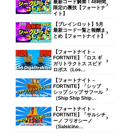
最新コード解禁！48時間
限定の裏技【フォートナ
イト】
【ブレインロット】5月
最新コード一覧と報酬ま
とめ【フォートナイト】
【フォートナイト –
FORTNITE】「ロス ギ
ガリトラクトス スピド
ロボス（Los
Gigalitraktos）」の入手
【フォートナイト –
方法・確率・キャッシュ
FORTNITE】「シップ
生成量まとめ【ブレイン
シップ シップ サフール
ロットを盗む – STEAL
（Ship Ship Ship
THE BRAINROT】
Sahur）」の入手方法・
【フォートナイト –
確率・キャッシュ生成量
FORTNITE】「サルシチ
まとめ【ブレインロット
ーノ フリオシーノ
を盗む – STEAL THE
（Salsicino
BRAINROT】
Furiosino）」の入手方