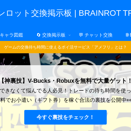
ロット交換掲示板 | BRAINROT TR
 キャラ図鑑
🔄 交換掲示板
💬 チャット交換
🌐
ゲームの交換待ち時間に使えるポイ活サービス「アメフリ」とは？
【神裏技】V-Bucks・Robuxを無料で大量ゲット
できなくて悩んでる人必見！トレードの待ち時間を使
料でお小遣い（ギフト券）を稼ぐ合法の裏技を公開中
今すぐ裏技をチェック！