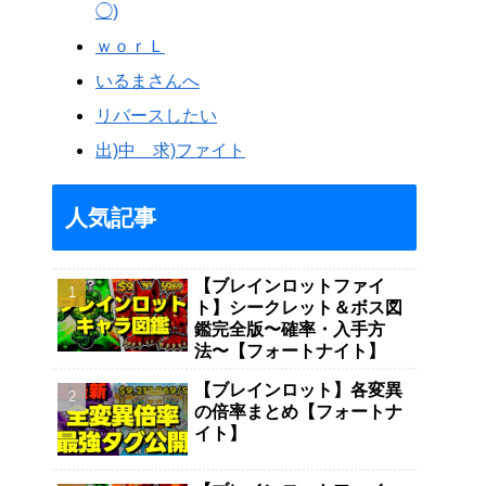
◯)
ｗｏｒＬ
いるまさんへ
リバースしたい
出)中 求)ファイト
人気記事
【ブレインロットファイ
ト】シークレット＆ボス図
鑑完全版〜確率・入手方
法〜【フォートナイト】
【ブレインロット】各変異
の倍率まとめ【フォートナ
イト】