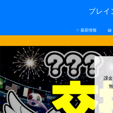
ブレイン
✨ 最新情報

課金
無