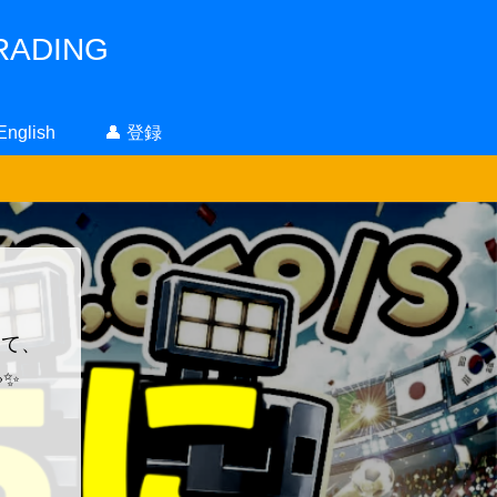
ADING
 English
👤 登録
！
って、
✨