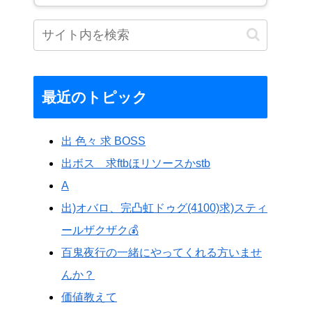
最近のトピック
出 色々 求 BOSS
出ボス 求ftbほリソースかstb
A
出)オバロ、完凸虹ドゥグ(4100)求)スティ
ールザクザク💰️
百鬼夜行の一緒にやってくれる方いませ
んか？
価値教えて