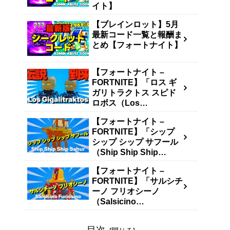
イト】
【ブレインロット】5月
最新コード一覧と報酬ま
とめ【フォートナイト】
【フォートナイト –
FORTNITE】「ロス ギ
ガリトラクトス スピド
ロボス（Los
Gigalitraktos）」の入手
【フォートナイト –
方法・確率・キャッシュ
FORTNITE】「シップ
生成量まとめ【ブレイン
シップ シップ サフール
ロットを盗む – STEAL
（Ship Ship Ship
THE BRAINROT】
Sahur）」の入手方法・
【フォートナイト –
確率・キャッシュ生成量
FORTNITE】「サルシチ
まとめ【ブレインロット
ーノ フリオシーノ
を盗む – STEAL THE
（Salsicino
BRAINROT】
Furiosino）」の入手方
法・確率・キャッシュ生