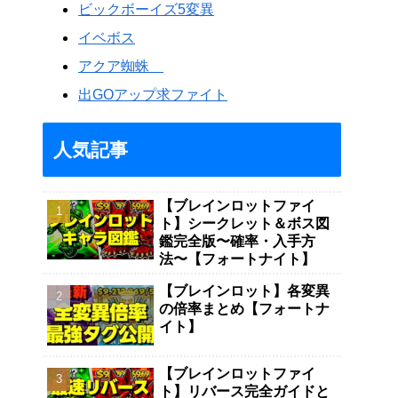
ビックボーイズ5変異
イベボス
アクア蜘蛛
出GOアップ求ファイト
人気記事
【ブレインロットファイ
ト】シークレット＆ボス図
鑑完全版〜確率・入手方
法〜【フォートナイト】
【ブレインロット】各変異
の倍率まとめ【フォートナ
イト】
【ブレインロットファイ
ト】リバース完全ガイドと