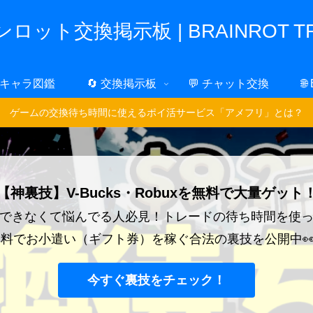
ロット交換掲示板 | BRAINROT TR
 キャラ図鑑
🔄 交換掲示板
💬 チャット交換
🌐
ゲームの交換待ち時間に使えるポイ活サービス「アメフリ」とは？
【神裏技】V-Bucks・Robuxを無料で大量ゲット
できなくて悩んでる人必見！トレードの待ち時間を使
料でお小遣い（ギフト券）を稼ぐ合法の裏技を公開中
今すぐ裏技をチェック！