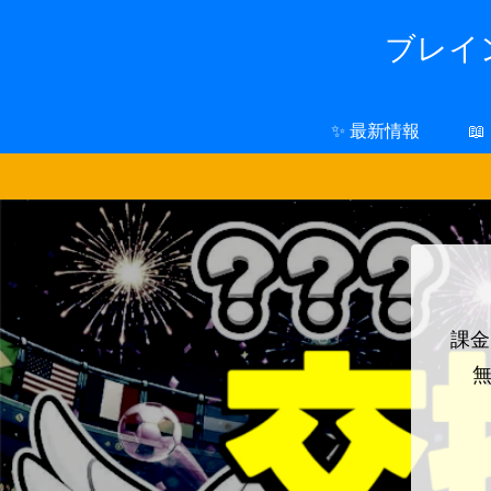
ブレイン
✨ 最新情報

課金
無