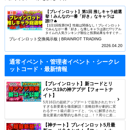
【ブレインロット】第1回 推しキャラ総選
挙！みんなの一番「好き」なキャラは
誰!?🔥
【1日1回投票OK】性能は関係なし！ブレインロット
でみんなが一番「好き」な推しキャラは誰だ!?リアル
タイムの人気ランキング順位と投票結果を今すぐチェ
ック！欲しいキャラは交換掲示板でゲットしよう！
ブレインロット交換掲示板 | BRAINROT TRADING
2026.04.20
通常イベント・管理者イベント・シークレ
ットコード・最新情報
【ブレインロット】新コードとリ
バース19の神アプデ【フォートナ
イト】
5月16日の超絶アップデートで追加されたヤバ
すぎる新要素を徹底解説！攻略効率が劇的に変
わるチート級の新コードと、ついに解禁された
進化要素の衝撃的な条件とは…！？周りに差を
つけたい人は必見です！
【神チート】ブレインロット5月最