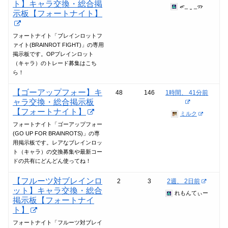
ト】キャラ交換・総合掲
ᯠ_ ̫ _ᯄ
示板【フォートナイト】
フォートナイト「ブレインロットフ
ァイト(BRAINROT FIGHT)」の専用
掲示板です。OPブレインロット
（キャラ）のトレード募集はこち
ら！
【ゴーアップフォー】キ
48
146
1時間、 41分前
ャラ交換・総合掲示板
【フォートナイト】
ミルク
フォートナイト「ゴーアップフォー
(GO UP FOR BRAINROTS)」の専
用掲示板です。レアなブレインロッ
ト（キャラ）の交換募集や最新コー
ドの共有にどんどん使ってね！
【フルーツ対ブレインロ
2
3
2週、 2日前
ット】キャラ交換・総合
れもんてぃー
掲示板【フォートナイ
ト】
フォートナイト「フルーツ対ブレイ