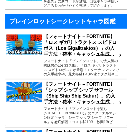
を盗め」に新コードが登場。出現キャラや使い
どころをわかりやすく整理して紹介します。
ブレインロットシークレットキャラ図鑑
【フォートナイト – FORTNITE】
「ロス ギガリトラクトス スピドロ
ボス（Los Gigalitraktos）」の入
手方法・確率・キャッシュ生成量
まとめ【ブレインロットを盗む –
フォートナイト「ブレインロット」で大人気の
蜘蛛男のLos(ロス)版、「ロス ギガリトラクト
STEAL THE BRAINROT】
ス スピドロボス」が登場！エターナルマシンで
の入手確率や、最大毎秒1.4Bを稼ぐタグ別キャ
ッシュ生成量を徹底解説します。
【フォートナイト – FORTNITE】
「シップ シップ シップ サフール
（Ship Ship Ship Sahur）」の入
手方法・確率・キャッシュ生成量
まとめ【ブレインロットを盗む –
フォートナイト「ブレインロットを盗む
(STEAL THE BRAINROT)」のエターナルマシ
STEAL THE BRAINROT】
ン限定キャラ「シップ シップ シップ サフー
ル」を徹底解説！コスト$210B、秒間1B(ビリ
オン)を超えるバグレベルのキャッシュ生成量を
タグ別一覧表で公開。奇跡の出現確率も紹介し
【フォートナイト – FORTNITE】