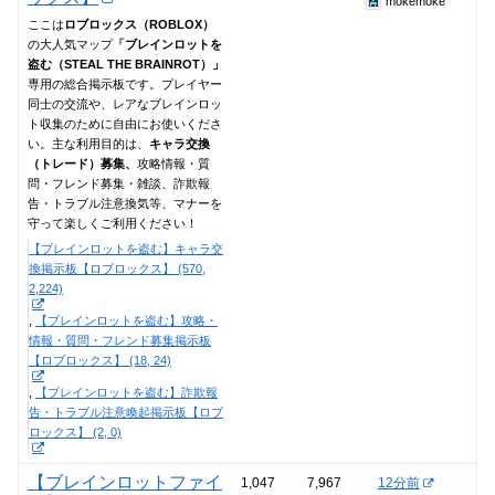
mokemoke
ここは
ロブロックス（ROBLOX）
の大人気マップ
「ブレインロットを
盗む（STEAL THE BRAINROT）」
専用の総合掲示板です。プレイヤー
同士の交流や、レアなブレインロッ
ト収集のために自由にお使いくださ
い。主な利用目的は、
キャラ交換
（トレード）募集、
攻略情報・質
問・フレンド募集・雑談、詐欺報
告・トラブル注意換気等、マナーを
守って楽しくご利用ください！
【ブレインロットを盗む】キャラ交
換掲示板【ロブロックス】 (570,
2,224)
【ブレインロットを盗む】攻略・
情報・質問・フレンド募集掲示板
【ロブロックス】 (18, 24)
【ブレインロットを盗む】詐欺報
告・トラブル注意喚起掲示板【ロブ
ロックス】 (2, 0)
【ブレインロットファイ
1,047
7,967
12分前