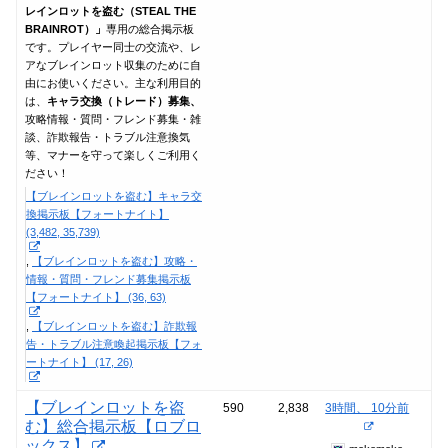
レインロットを盗む（STEAL THE
BRAINROT）」
専用の総合掲示板
です。プレイヤー同士の交流や、レ
アなブレインロット収集のために自
由にお使いください。主な利用目的
は、
キャラ交換（トレード）募集、
攻略情報・質問・フレンド募集・雑
談、詐欺報告・トラブル注意換気
等、マナーを守って楽しくご利用く
ださい！
【ブレインロットを盗む】キャラ交
換掲示板【フォートナイト】
(3,482, 35,739)
【ブレインロットを盗む】攻略・
情報・質問・フレンド募集掲示板
【フォートナイト】 (36, 63)
【ブレインロットを盗む】詐欺報
告・トラブル注意喚起掲示板【フォ
ートナイト】 (17, 26)
【ブレインロットを盗
590
2,838
3時間、 10分前
む】総合掲示板【ロブロ
ックス】