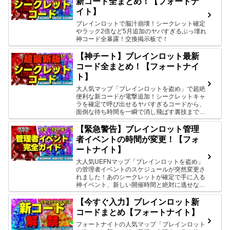
新コード全まとめ！【フォートナ
イト】
ブレインロットで脳汁崩壊！シークレット確定
やラック2倍など5月追加のヤバすぎるぶっ壊れ
神コード全暴露！交換掲示板で！
【神チート】ブレインロット最新
コード全まとめ！【フォートナイ
ト】
大人気マップ「ブレインロットを盗め」で超絶
便利な新コードが電撃追加！シークレットキャ
ラを確定で呼び出せるヤバすぎるコードから、
面倒な待ち時間を一瞬で消し飛ばす裏技まで最
新情報を今すぐチェック！
【緊急警告】ブレインロット管理
者イベントの時間が変更！【フォ
ートナイト】
大人気UEFNマップ「ブレインロットを盗め」
の管理者イベントのスケジュールが突然変更さ
れました！あのシークレットが確定で手に入る
神イベント、新しい開催時間と絶対に逃せない
3つの理由を今すぐチェック！
【今すぐ入力】ブレインロット新
コードまとめ【フォートナイト】
フォートナイトの人気マップ「ブレインロット