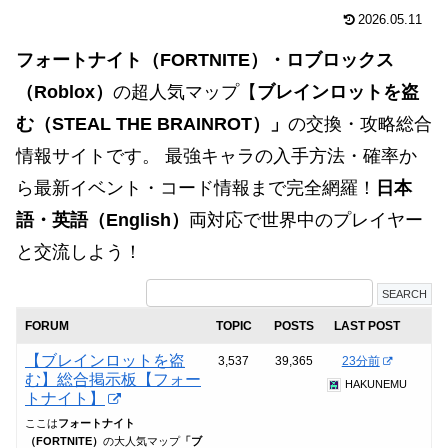
2026.05.11
フォートナイト（FORTNITE）・ロブロックス
（Roblox）
の超人気マップ【
ブレインロットを盗
む（STEAL THE BRAINROT）」
の交換・攻略総合
情報サイトです。 最強キャラの入手方法・確率か
ら最新イベント・コード情報まで完全網羅！
日本
語・英語（English）
両対応で世界中のプレイヤー
と交流しよう！
FORUM
TOPIC
POSTS
LAST POST
【ブレインロットを盗
3,537
39,365
23分前
む】総合掲示板【フォー
HAKUNEMU
トナイト】
ここは
フォートナイト
（FORTNITE）
の大人気マップ
「ブ