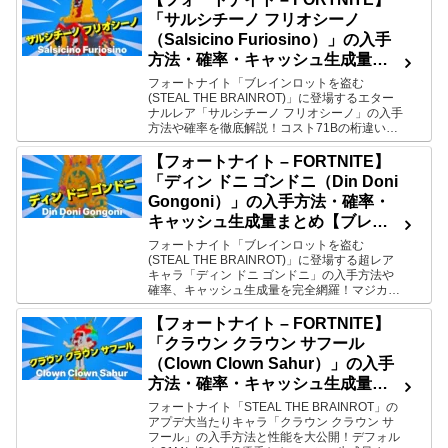
ます。
「サルシチーノ フリオシーノ
（Salsicino Furiosino）」の入手
方法・確率・キャッシュ生成量ま
とめ【ブレインロットを盗む –
フォートナイト「ブレインロットを盗む
(STEAL THE BRAINROT)」に登場するエター
STEAL THE BRAINROT】
ナルレア「サルシチーノ フリオシーノ」の入手
方法や確率を徹底解説！コスト71Bの桁違いな
キャッシュ生成量をマジカルなどの変異タグ別
一覧表で紹介します。
【フォートナイト – FORTNITE】
「ディン ドニ ゴンドニ（Din Doni
Gongoni）」の入手方法・確率・
キャッシュ生成量まとめ【ブレイ
ンロットを盗む – STEAL THE
フォートナイト「ブレインロットを盗む
(STEAL THE BRAINROT)」に登場する超レア
BRAINROT】
キャラ「ディン ドニ ゴンドニ」の入手方法や
確率、キャッシュ生成量を完全網羅！マジカル
などの変異タグ別の稼ぎ性能も表でわかりやす
く解説します。
【フォートナイト – FORTNITE】
「クラウン クラウン サフール
（Clown Clown Sahur）」の入手
方法・確率・キャッシュ生成量ま
とめ【ブレインロットを盗む –
フォートナイト「STEAL THE BRAINROT」の
アプデ大当たりキャラ「クラウン クラウン サ
STEAL THE BRAINROT】
フール」の入手方法と性能を大公開！デフォル