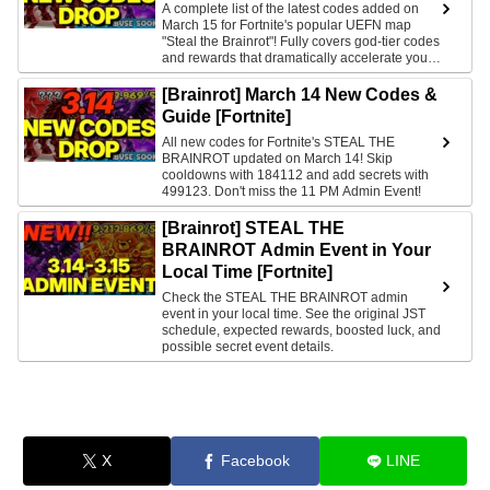
A complete list of the latest codes added on
March 15 for Fortnite's popular UEFN map
"Steal the Brainrot"! Fully covers god-tier codes
and rewards that dramatically accelerate your
progress, including cooldown skips and secret
box spawns.
[Brainrot] March 14 New Codes &
Guide [Fortnite]
All new codes for Fortnite's STEAL THE
BRAINROT updated on March 14! Skip
cooldowns with 184112 and add secrets with
499123. Don't miss the 11 PM Admin Event!
[Brainrot] STEAL THE
BRAINROT Admin Event in Your
Local Time [Fortnite]
Check the STEAL THE BRAINROT admin
event in your local time. See the original JST
schedule, expected rewards, boosted luck, and
possible secret event details.
X
Facebook
LINE