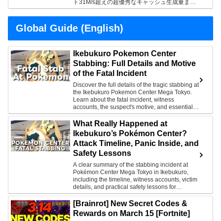
ト31M/s超えの超優秀なキャッシュ生成量まと
めです。
Global Guide (English)
Ikebukuro Pokemon Center
Stabbing: Full Details and Motive
of the Fatal Incident
Discover the full details of the tragic stabbing at
the Ikebukuro Pokemon Center Mega Tokyo.
Learn about the fatal incident, witness
accounts, the suspect's motive, and essential
child safety tips.
What Really Happened at
Ikebukuro’s Pokémon Center?
Attack Timeline, Panic Inside, and
Safety Lessons
A clear summary of the stabbing incident at
Pokémon Center Mega Tokyo in Ikebukuro,
including the timeline, witness accounts, victim
details, and practical safety lessons for
crowded shopping spaces.
[Brainrot] New Secret Codes &
Rewards on March 15 [Fortnite]