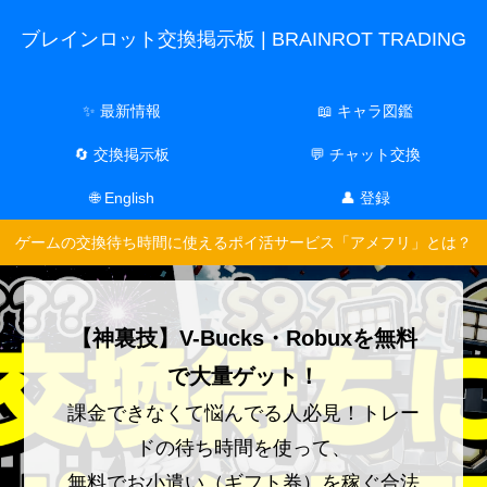
ブレインロット交換掲示板 | BRAINROT TRADING
✨ 最新情報
📖 キャラ図鑑
🔄 交換掲示板
💬 チャット交換
🌐 English
👤 登録
ゲームの交換待ち時間に使えるポイ活サービス「アメフリ」とは？
【神裏技】V-Bucks・Robuxを無料
で大量ゲット！
課金できなくて悩んでる人必見！トレー
ドの待ち時間を使って、
無料でお小遣い（ギフト券）を稼ぐ合法