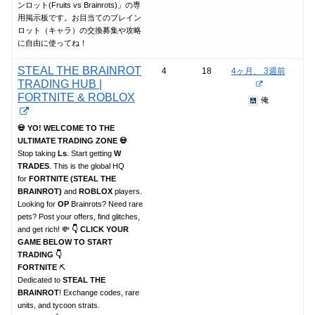
ンロット(Fruits vs Brainrots)」の専
用掲示板です。お目当てのブレイン
ロット（キャラ）の交換募集や攻略
に自由に使ってね！
STEAL THE BRAINROT
4
18
4ヶ月、 3週前
TRADING HUB |
FORTNITE & ROBLOX
俺
💀 YO! WELCOME TO THE
ULTIMATE TRADING ZONE 💀
Stop taking
Ls
. Start getting
W
TRADES
. This is the global HQ
for
FORTNITE (STEAL THE
BRAINROT)
and
ROBLOX
players.
Looking for
OP
Brainrots? Need rare
pets? Post your offers, find glitches,
and get rich! 💸
👇 CLICK YOUR
GAME BELOW TO START
TRADING 👇
FORTNITE
⛏️
Dedicated to
STEAL THE
BRAINROT
! Exchange codes, rare
units, and tycoon strats.