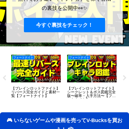
の裏技を公開中👀✨
今すぐ裏技をチェック！
フォートナイト
フォートナイト
ンロ
【ブレインロットファイト】
【ブレインロットファイト】
【
自作
リバース完全ガイドと素材一
シークレット＆ボス図鑑完全
ロ
イ
覧【フォートナイト】
版〜確率・入手方法〜【フォ
ま
ートナイト】
🎮 いらないゲームや漫画を売ってV-Bucksを買お