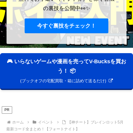
の裏技を公開中👀✨
今すぐ裏技をチェック！
🎮 いらないゲームや漫画を売ってV-Bucksを買お
う！ 📦
(ブックオフの宅配買取・箱に詰めて送るだけ)
PR
ホーム
イベント
【神チート】ブレインロット5月
最新コード全まとめ！【フォートナイト】