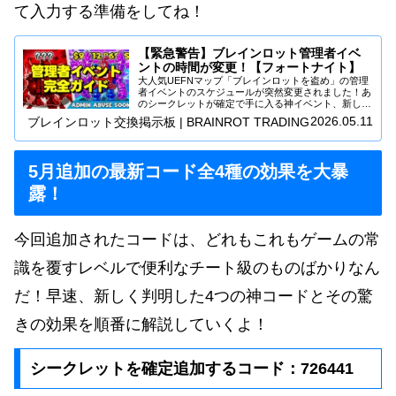
て入力する準備をしてね！
【緊急警告】ブレインロット管理者イベ
ントの時間が変更！【フォートナイト】
大人気UEFNマップ「ブレインロットを盗め」の管理
者イベントのスケジュールが突然変更されました！あ
のシークレットが確定で手に入る神イベント、新しい
開催時間と絶対に逃せない3つの理由を今すぐチェッ
2026.05.11
ブレインロット交換掲示板 | BRAINROT TRADING
ク！
5月追加の最新コード全4種の効果を大暴
露！
今回追加されたコードは、どれもこれもゲームの常
識を覆すレベルで便利なチート級のものばかりなん
だ！早速、新しく判明した4つの神コードとその驚
きの効果を順番に解説していくよ！
シークレットを確定追加するコード：726441