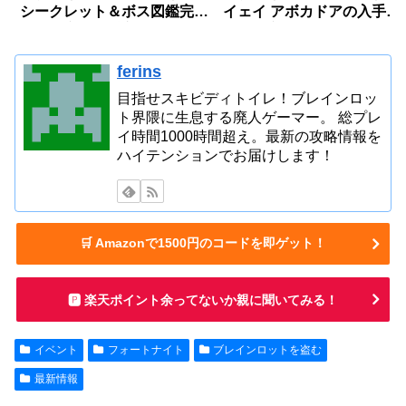
シークレット＆ボス図鑑完全
イェイ アボカドアの入手方
版〜確率・入手方法〜【フォ
法・確率【フォートナイ
ートナイト】
ト】
ferins
目指せスキビディトイレ！ブレインロッ
ト界隈に生息する廃人ゲーマー。 総プレ
イ時間1000時間超え。最新の攻略情報を
ハイテンションでお届けします！
🛒 Amazonで1500円のコードを即ゲット！
🅿️ 楽天ポイント余ってないか親に聞いてみる！
イベント
フォートナイト
ブレインロットを盗む
最新情報