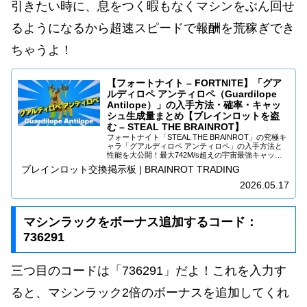
引きたい時に、息をつく暇もなくマシンをぶん回せ
るようになるから超速スピードで報酬を荒稼ぎでき
ちゃうよ！
【フォートナイト – FORTNITE】「グア
ルディロペ アンティロペ（Guardilope
Antilope）」の入手方法・確率・キャッ
シュ生成量まとめ【ブレインロットを盗
む – STEAL THE BRAINROT】
フォートナイト「STEAL THE BRAINROT」の究極キ
ャラ「グアルディロペ アンティロペ」の入手方法と
性能を大公開！最大742M/s超えの宇宙最強キャッシ
ュ生成量と各変異の効率まとめです。
ブレインロット交換掲示板 | BRAINROT TRADING
2026.05.17
マシンラックをボーナス追加するコード：
736291
三つ目のコードは「736291」だよ！これを入力す
ると、マシンラック2倍のボーナスを追加してくれ