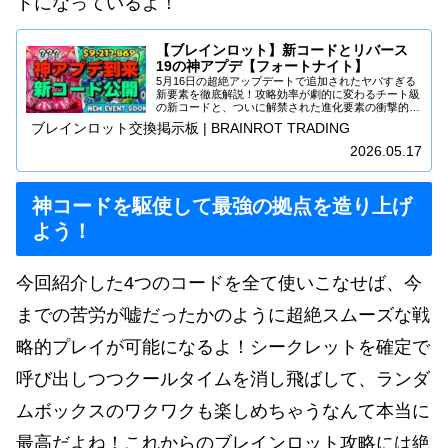
ドになっているよ！
【ブレインロット】新コードとリバース
19の神アプデ【フォートナイト】
5月16日の超絶アップデートで追加されたヤバすぎる
新要素を徹底解説！攻略効率が劇的に変わるチート級
の新コードと、ついに解禁された進化要素の衝撃的な
条件とは…！？周りに差をつけたい人は必見です！
ブレインロット交換掲示板 | BRAINROT TRADING
2026.05.17
神コードを駆使して最強の拠点を造り上げ
よう！
今回紹介した4つのコードを全て使いこなせば、今
までの苦労が嘘だったかのように超絶スムーズな戦
略的プレイが可能になるよ！シークレットを確定で
呼び出しつつクールタイムを消し飛ばして、ランダ
ムボックスのワクワクも楽しめちゃうなんて本当に
最高だよね！これからのブレインロット攻略には絶