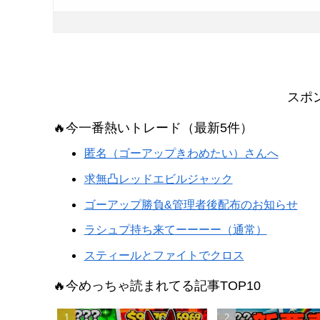
スポ
🔥今一番熱いトレード（最新5件）
匿名（ゴーアップきわめたい）さんへ
求無凸レッドエビルジャック
ゴーアップ勝負&管理者後配布のお知らせ
ラシュプ持ち来てーーーー（通常）
スティールとファイトでクロス
🔥今めっちゃ読まれてる記事TOP10