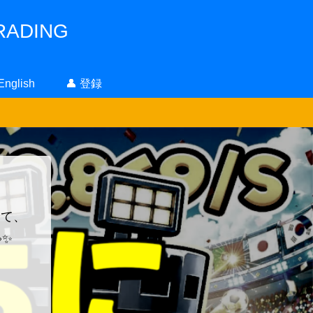
ADING
 English
👤 登録
！
って、
✨