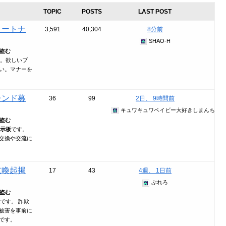
TOPIC
POSTS
LAST POST
ォートナ
3,591
40,304
8分前
SHAO-H
盗む
。欲しいブ
い。マナーを
レンド募
36
99
2日、 9時間前
キュワキュワベイビー大好きしまんちゅ信
盗む
示板
です。
交換や交流に
意喚起掲
17
43
4週、 1日前
ぶれろ
盗む
です。 詐欺
被害を事前に
です。