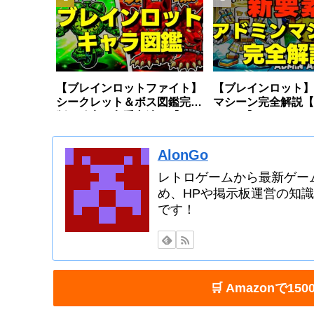
【ブレインロットファイト】
【ブレインロット】
シークレット＆ボス図鑑完全
マシーン完全解説【
版〜確率・入手方法〜【フォ
ナイト】
ートナイト】
AlonGo
レトロゲームから最新ゲー
め、HPや掲示板運営の知
です！
🛒 Amazonで