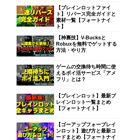
【ブレインロットファイ
ト】リバース完全ガイドと
素材一覧【フォートナイ
ト】
【神裏技】V-Bucksと
最新ブレ
【ブレインロットファイト】
ゲームの交換待ち時
Robuxを無料でゲットする
め【フォ
リバース完全ガイドと素材一
るポイ活サービス「
方法・やり方
覧【フォートナイト】
リ」とは？
ゲームの交換待ち時間に使
えるポイ活サービス「アメ
フリ」とは？
【ブレインロット】最新ブ
レインロット一覧まとめ
【フォートナイト】
【ゴーアップフォーブレイ
ンロット】遊び方と最新コ
ードまとめ【フォートナイ