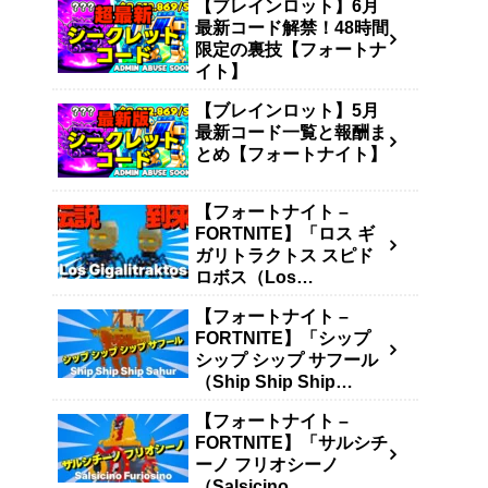
【ブレインロット】6月
最新コード解禁！48時間
限定の裏技【フォートナ
イト】
【ブレインロット】5月
最新コード一覧と報酬ま
とめ【フォートナイト】
【フォートナイト –
FORTNITE】「ロス ギ
ガリトラクトス スピド
ロボス（Los
Gigalitraktos）」の入手
【フォートナイト –
方法・確率・キャッシュ
FORTNITE】「シップ
生成量まとめ【ブレイン
シップ シップ サフール
ロットを盗む – STEAL
（Ship Ship Ship
THE BRAINROT】
Sahur）」の入手方法・
【フォートナイト –
確率・キャッシュ生成量
FORTNITE】「サルシチ
まとめ【ブレインロット
ーノ フリオシーノ
を盗む – STEAL THE
（Salsicino