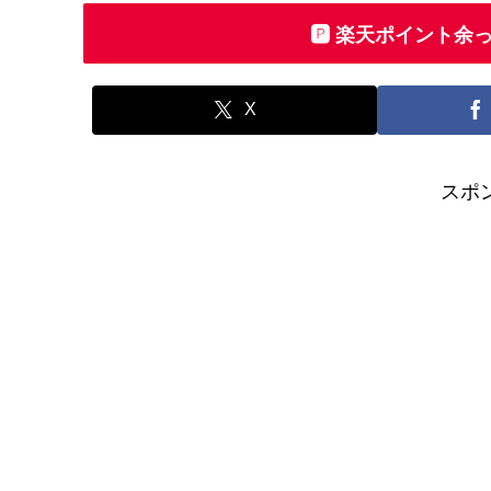
🅿️ 楽天ポイント
X
スポ