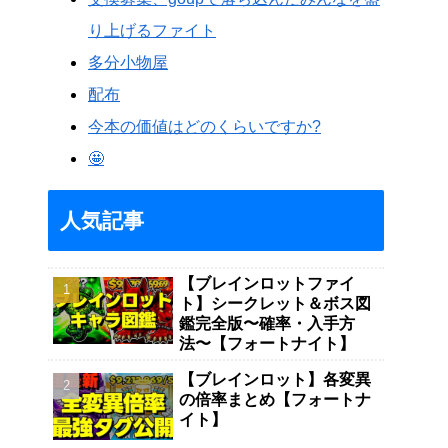
り上げるファイト
多分小物屋
配布
今本の価値はどのくらいですか?
🤩
人気記事
【ブレインロットファイ
ト】シークレット＆ボス図
鑑完全版〜確率・入手方
法〜【フォートナイト】
【ブレインロット】各変異
の倍率まとめ【フォートナ
イト】