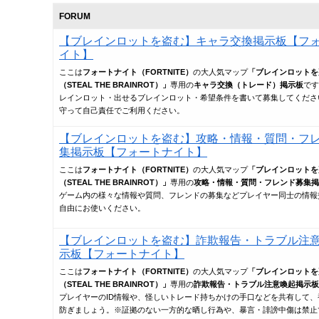
FORUM
【ブレインロットを盗む】キャラ交換掲示板【フ
イト】
ここは
フォートナイト（FORTNITE）
の大人気マップ
「ブレインロットを
（STEAL THE BRAINROT）」
専用の
キャラ交換（トレード）掲示板
です
レインロット・出せるブレインロット・希望条件を書いて募集してくださ
守って自己責任でご利用ください。
【ブレインロットを盗む】攻略・情報・質問・フ
集掲示板【フォートナイト】
ここは
フォートナイト（FORTNITE）
の大人気マップ
「ブレインロットを
（STEAL THE BRAINROT）」
専用の
攻略・情報・質問・フレンド募集掲
ゲーム内の様々な情報や質問、フレンドの募集などプレイヤー同士の情報
自由にお使いください。
【ブレインロットを盗む】詐欺報告・トラブル注
示板【フォートナイト】
ここは
フォートナイト（FORTNITE）
の大人気マップ
「ブレインロットを
（STEAL THE BRAINROT）」
専用の
詐欺報告・トラブル注意喚起掲示板
プレイヤーのID情報や、怪しいトレード持ちかけの手口などを共有して、
防ぎましょう。※証拠のない一方的な晒し行為や、暴言・誹謗中傷は禁止