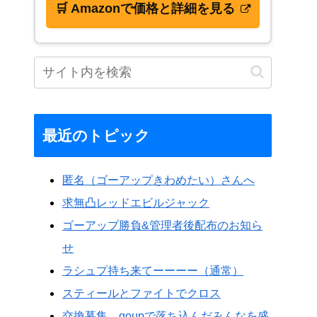
🛒 Amazonで価格と詳細を見る
最近のトピック
者、ぽっきー信者、クロムボ信者、キュワキュワベイビー信者tm
匿名（ゴーアップきわめたい）さんへ
求無凸レッドエビルジャック
ゴーアップ勝負&管理者後配布のお知ら
せ
ラシュプ持ち来てーーーー（通常）
スティールとファイトでクロス
交換募集、goupで落ち込んだみんなを盛