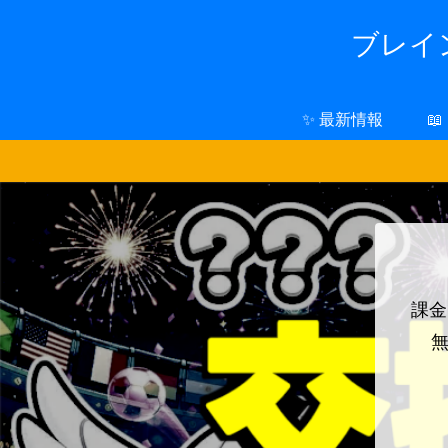
ブレイン
✨ 最新情報

課金
無