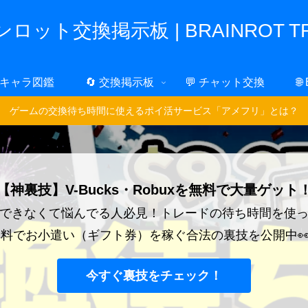
ロット交換掲示板 | BRAINROT TR
 キャラ図鑑
🔄 交換掲示板
💬 チャット交換
🌐
ゲームの交換待ち時間に使えるポイ活サービス「アメフリ」とは？
【神裏技】V-Bucks・Robuxを無料で大量ゲット
できなくて悩んでる人必見！トレードの待ち時間を使
料でお小遣い（ギフト券）を稼ぐ合法の裏技を公開中
今すぐ裏技をチェック！