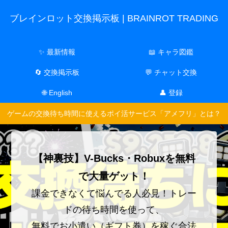
ブレインロット交換掲示板 | BRAINROT TRADING
✨ 最新情報
📖 キャラ図鑑
🔄 交換掲示板
💬 チャット交換
🌐 English
👤 登録
ゲームの交換待ち時間に使えるポイ活サービス「アメフリ」とは？
【神裏技】V-Bucks・Robuxを無料
で大量ゲット！
課金できなくて悩んでる人必見！トレー
ドの待ち時間を使って、
無料でお小遣い（ギフト券）を稼ぐ合法