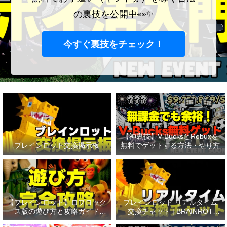
の裏技を公開中👀✨
今すぐ裏技をチェック！
【神裏技】V-BucksとRobuxを
ブレインロット交換掲示板
無料でゲットする方法・やり方
【ブレインロット】ロブロック
ブレインロット リアルタイム
ス版の遊び方と攻略ガイド
交換チャット | BRAINROT
【Roblox】
TRADE CHAT