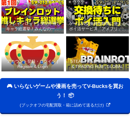
【ブレインロット】第1回 推し
ゲームの交換待ち時間に使える
キャラ総選挙！みんなの一番
ポイ活サービス「アメフリ」と
「好き」なキャラは誰!?🔥
は？
アカウント登録・ログイン |
STEAL THE BRAINROT WIKI
Register & Login
& TRADING HUB | GLOBAL
🎮 いらないゲームや漫画を売ってV-Bucksを買お
う！ 📦
(ブックオフの宅配買取・箱に詰めて送るだけ)