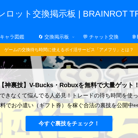
ロット交換掲示板 | BRAINROT TR
 キャラ図鑑
🔄 交換掲示板
💬 チャット交換
🌐
ゲームの交換待ち時間に使えるポイ活サービス「アメフリ」とは？
【神裏技】V-Bucks・Robuxを無料で大量ゲット
できなくて悩んでる人必見！トレードの待ち時間を使
料でお小遣い（ギフト券）を稼ぐ合法の裏技を公開中
今すぐ裏技をチェック！