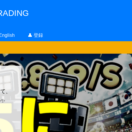
ADING
 English
👤 登録
！
って、
✨