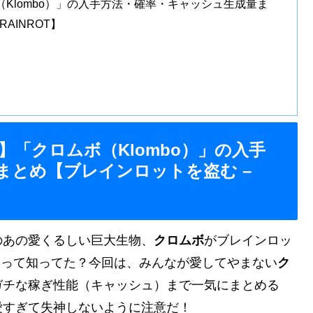
ムボ（Klombo）」の入手方法・確率・キャッシュ生成量ま
RAINROT】
TE】「クロムボ（Klombo）」の入手
まとめ【ブレインロットを盗む –
のあの愛くるしい巨大生物、
クロムボ
がブレインロッ
にもいるって知ってた？今回は、みんなが愛してやまない
ク
ガチな稼ぎ性能（キャッシュ）まで一気にまとめる
愛すぎて失神しないように注意だ！