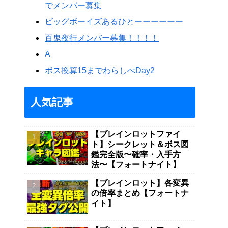
でメンバー募集
ビッグボーイズあるひとーーーーーー
百鬼夜行メンバー募集！！！！
A
ボス換算15までわらしべDay2
人気記事
【ブレインロットファイ
ト】シークレット＆ボス図
鑑完全版〜確率・入手方
法〜【フォートナイト】
【ブレインロット】各変異
の倍率まとめ【フォートナ
イト】