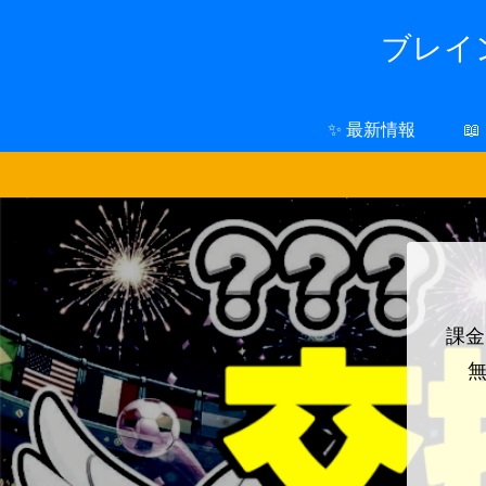
ブレイン
✨ 最新情報

課金
無