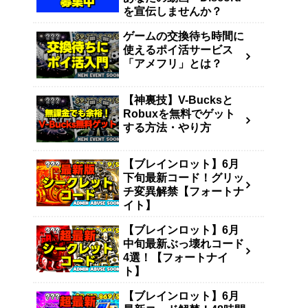
を宣伝しませんか？
ゲームの交換待ち時間に
使えるポイ活サービス
「アメフリ」とは？
【神裏技】V-Bucksと
Robuxを無料でゲット
する方法・やり方
【ブレインロット】6月
下旬最新コード！グリッ
チ変異解禁【フォートナ
イト】
【ブレインロット】6月
中旬最新ぶっ壊れコード
4選！【フォートナイ
ト】
【ブレインロット】6月