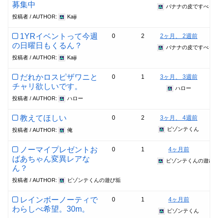
募集中
バナナの皮ですべっ
投稿者 / AUTHOR:
Kaiji
1YRイベントって今週
0
2
2ヶ月、 2週前
の日曜日もくるん？
バナナの皮ですべっ
投稿者 / AUTHOR:
Kaiji
だれかロスピザワニと
0
1
3ヶ月、 3週前
チャリ欲しいです。
ハロー
投稿者 / AUTHOR:
ハロー
教えてほしい
0
2
3ヶ月、 4週前
ビゾンテくん
投稿者 / AUTHOR:
俺
ノーマイプレゼントお
0
1
4ヶ月前
ばあちゃん変異レアな
ビゾンテくんの遊び
ん？
投稿者 / AUTHOR:
ビゾンテくんの遊び垢
レインボーノーティで
0
1
4ヶ月前
わらしべ希望。30m。
ビゾンテくん