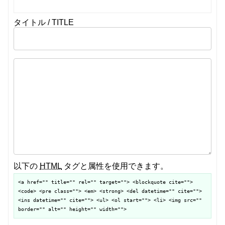
タイトル / TITLE
以下の
HTML
タグと属性を使用できます。
<a href="" title="" rel="" target=""> <blockquote cite="">
<code> <pre class=""> <em> <strong> <del datetime="" cite="">
<ins datetime="" cite=""> <ul> <ol start=""> <li> <img src=""
border="" alt="" height="" width="">