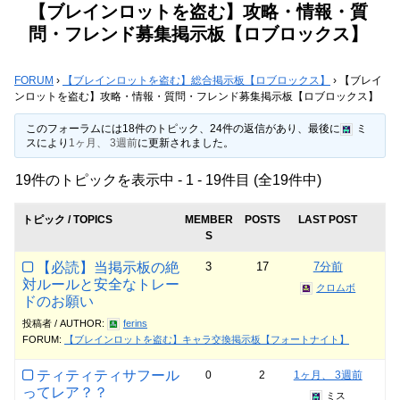
【ブレインロットを盗む】攻略・情報・質
問・フレンド募集掲示板【ロブロックス】
FORUM
›
【ブレインロットを盗む】総合掲示板【ロブロックス】
›
【ブレイ
ンロットを盗む】攻略・情報・質問・フレンド募集掲示板【ロブロックス】
このフォーラムには18件のトピック、24件の返信があり、最後に
ミ
ス
により
1ヶ月、 3週前
に更新されました。
19件のトピックを表示中 - 1 - 19件目 (全19件中)
トピック / TOPICS
MEMBER
POSTS
LAST POST
S
【必読】当掲示板の絶
3
17
7分前
対ルールと安全なトレー
クロムボ
ドのお願い
投稿者 / AUTHOR:
ferins
FORUM:
【ブレインロットを盗む】キャラ交換掲示板【フォートナイト】
ティティティサフール
0
2
1ヶ月、 3週前
ってレア？？
ミス