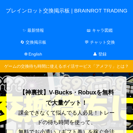
ブレインロット交換掲示板 | BRAINROT TRADING
✨ 最新情報
📖 キャラ図鑑
🔄 交換掲示板
💬 チャット交換
🌐 English
👤 登録
ゲームの交換待ち時間に使えるポイ活サービス「アメフリ」とは？
【神裏技】V-Bucks・Robuxを無料
で大量ゲット！
課金できなくて悩んでる人必見！トレー
ドの待ち時間を使って、
無料でお小遣い（ギフト券）を稼ぐ合法