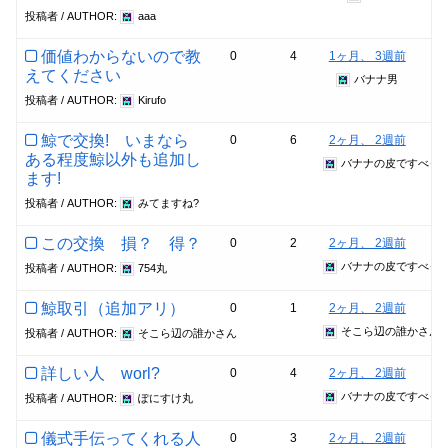
投稿者 / AUTHOR:
aaa
価値わからないので教
0
4
1ヶ月、 3週前
えてください
バナナ男
投稿者 / AUTHOR:
Kirufo
鯨で交換! いまなら
0
6
2ヶ月、 2週前
ある程度鯨以外も追加し
バナナの皮ですべっ
ます!
投稿者 / AUTHOR:
みてますね?
この交換 損？ 得？
0
2
2ヶ月、 2週前
バナナの皮ですべっ
投稿者 / AUTHOR:
754丸
鯨取引（追加アリ）
0
1
2ヶ月、 2週前
そこら辺の誰かさん
投稿者 / AUTHOR:
そこら辺の誰かさん
詳しい人 worl?
0
4
2ヶ月、 2週前
バナナの皮ですべっ
投稿者 / AUTHOR:
ぽにすけ丸
儀式手伝ってくれる人
0
3
2ヶ月、 2週前