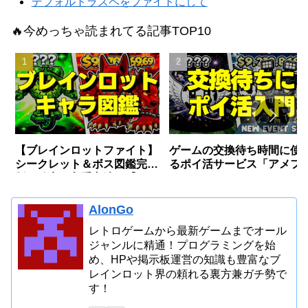
デフォルトラスペをファイトにして
🔥今めっちゃ読まれてる記事TOP10
【ブレインロットファイト】
ゲームの交換待ち時間に使
シークレット＆ボス図鑑完全
るポイ活サービス「アメフ
版〜確率・入手方法〜【フォ
リ」とは？
ートナイト】
AlonGo
レトロゲームから最新ゲームまでオール
ジャンルに精通！プログラミングを始
め、HPや掲示板運営の知識も豊富なブ
レインロット界の頼れる裏方兼ガチ勢で
す！