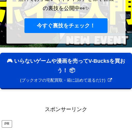
の裏技を公開中👀✨
今すぐ裏技をチェック！
🎮 いらないゲームや漫画を売ってV-Bucksを買お
う！ 📦
(ブックオフの宅配買取・箱に詰めて送るだけ)
スポンサーリンク
PR