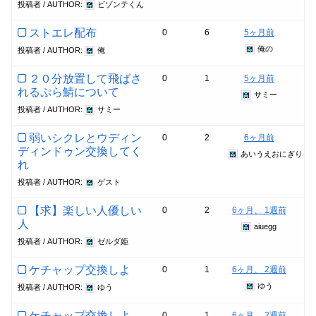
投稿者 / AUTHOR:
ビゾンテくん
ストエレ配布
0
6
5ヶ月前
俺の
投稿者 / AUTHOR:
俺
２０分放置して飛ばさ
0
1
5ヶ月前
れるぷら鯖について
サミー
投稿者 / AUTHOR:
サミー
弱いシクレとウディン
0
2
6ヶ月前
ディンドゥン交換してく
あいうえおにぎり
れ
投稿者 / AUTHOR:
ゲスト
【求】楽しい人優しい
0
2
6ヶ月、 1週前
人
aiuegg
投稿者 / AUTHOR:
ゼルダ姫
ケチャップ交換しよ
0
1
6ヶ月、 2週前
ゆう
投稿者 / AUTHOR:
ゆう
ケチャップ交換しよ
0
1
6ヶ月、 2週前