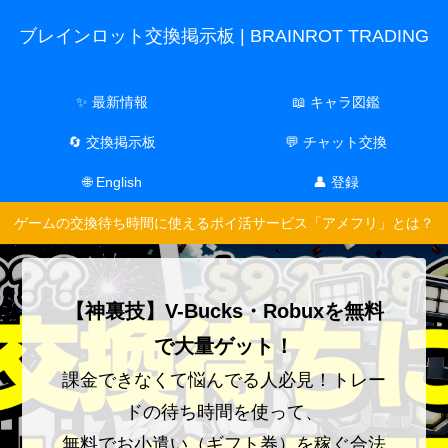
ブレインロット交換掲示板 | BRAINROT TRADING
✨ 最新情報
📖 キャラ図鑑
🔄 交換掲示板
💬 チャット交換
🌐 English
👤 登録
ゲームの交換待ち時間に使えるポイ活サービス「アメフリ」とは？
【神裏技】V-Bucks・Robuxを無料
で大量ゲット！
課金できなくて悩んでる人必見！トレー
ドの待ち時間を使って、
無料でお小遣い（ギフト券）を稼ぐ合法