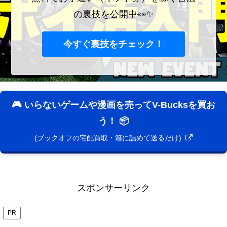
の裏技を公開中👀✨
今すぐ裏技をチェック！
🎮 いらないゲームや漫画を売ってV-Bucksを買お
う！ 📦
(ブックオフの宅配買取・箱に詰めて送るだけ)
スポンサーリンク
PR