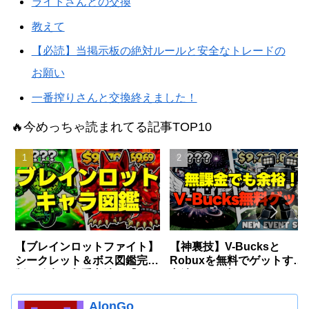
ライトさんとの交換
教えて
【必読】当掲示板の絶対ルールと安全なトレードの
お願い
一番搾りさんと交換終えました！
🔥今めっちゃ読まれてる記事TOP10
【ブレインロットファイト】
【神裏技】V-Bucksと
シークレット＆ボス図鑑完全
Robuxを無料でゲットする
版〜確率・入手方法〜【フォ
方法・やり方
ートナイト】
AlonGo