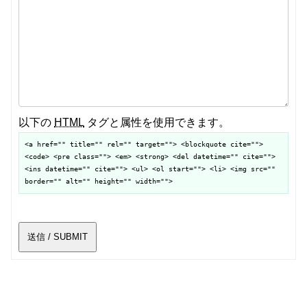
以下の
HTML
タグと属性を使用できます。
<a href="" title="" rel="" target=""> <blockquote cite="">
<code> <pre class=""> <em> <strong> <del datetime="" cite="">
<ins datetime="" cite=""> <ul> <ol start=""> <li> <img src=""
border="" alt="" height="" width="">
送信 / SUBMIT