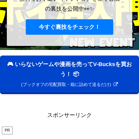
の裏技を公開中👀✨
今すぐ裏技をチェック！
🎮 いらないゲームや漫画を売ってV-Bucksを買お
う！ 📦
(ブックオフの宅配買取・箱に詰めて送るだけ)
スポンサーリンク
PR