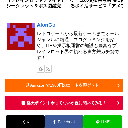
【ブレインロットファイト】
ゲームの交換待ち時間に使
シークレット＆ボス図鑑完全
るポイ活サービス「アメフ
版〜確率・入手方法〜【フォ
リ」とは？
ートナイト】
AlonGo
レトロゲームから最新ゲームまでオール
ジャンルに精通！プログラミングを始
め、HPや掲示板運営の知識も豊富なブ
レインロット界の頼れる裏方兼ガチ勢で
す！
🛒 Amazonで1500円のコードを即ゲット！
🅿️ 楽天ポイント余ってないか親に聞いてみる！
X
Facebook
LINE