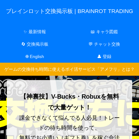
ブレインロット交換掲示板 | BRAINROT TRADING
✨ 最新情報
📖 キャラ図鑑
🔄 交換掲示板
💬 チャット交換
🌐 English
👤 登録
ゲームの交換待ち時間に使えるポイ活サービス「アメフリ」とは？
【神裏技】V-Bucks・Robuxを無料
で大量ゲット！
課金できなくて悩んでる人必見！トレー
ドの待ち時間を使って、
無料でお小遣い（ギフト券）を稼ぐ合法