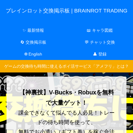
ブレインロット交換掲示板 | BRAINROT TRADING
✨ 最新情報
📖 キャラ図鑑
🔄 交換掲示板
💬 チャット交換
🌐 English
👤 登録
ゲームの交換待ち時間に使えるポイ活サービス「アメフリ」とは？
【神裏技】V-Bucks・Robuxを無料
で大量ゲット！
課金できなくて悩んでる人必見！トレー
ドの待ち時間を使って、
無料でお小遣い（ギフト券）を稼ぐ合法