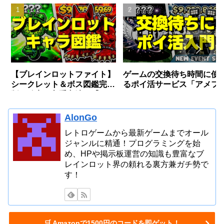
【ブレインロットファイト】
ゲームの交換待ち時間に使
シークレット＆ボス図鑑完全
るポイ活サービス「アメフ
版〜確率・入手方法〜【フォ
リ」とは？
ートナイト】
AlonGo
レトロゲームから最新ゲームまでオール
ジャンルに精通！プログラミングを始
め、HPや掲示板運営の知識も豊富なブ
レインロット界の頼れる裏方兼ガチ勢で
す！
🛒 Amazonで1500円のコードを即ゲット！