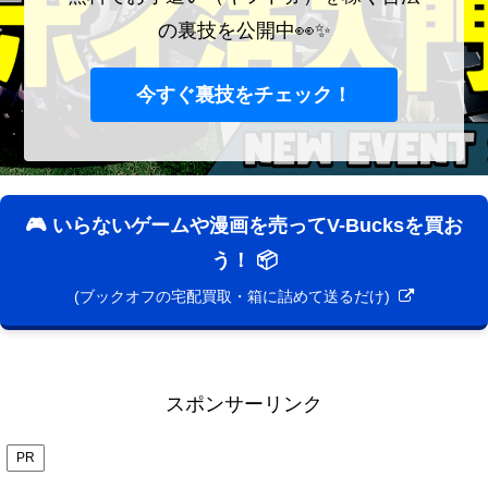
の裏技を公開中👀✨
今すぐ裏技をチェック！
🎮 いらないゲームや漫画を売ってV-Bucksを買お
う！ 📦
(ブックオフの宅配買取・箱に詰めて送るだけ)
スポンサーリンク
PR