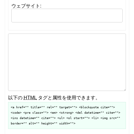
ウェブサイト:
以下の
HTML
タグと属性を使用できます。
<a href="" title="" rel="" target=""> <blockquote cite="">
<code> <pre class=""> <em> <strong> <del datetime="" cite="">
<ins datetime="" cite=""> <ul> <ol start=""> <li> <img src=""
border="" alt="" height="" width="">