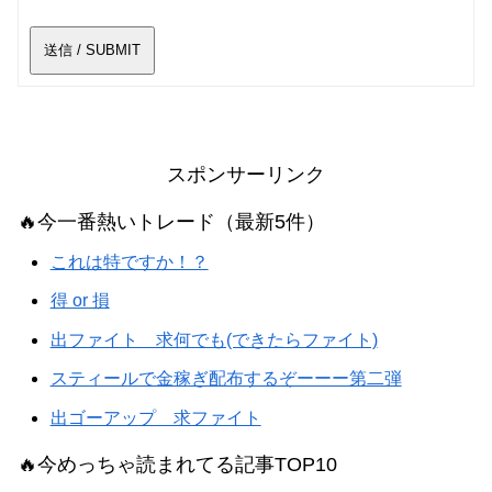
送信 / SUBMIT
スポンサーリンク
🔥今一番熱いトレード（最新5件）
これは特ですか！？
得 or 損
出ファイト 求何でも(できたらファイト)
スティールで金稼ぎ配布するぞーーー第二弾
出ゴーアップ 求ファイト
🔥今めっちゃ読まれてる記事TOP10