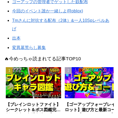
ゴーアップの管理者でゲットした奴配布
今回のイベント誰か一緒しよ(Roblox)
Tmさんに対抗する配布（2体）&一人10Spレベルあ
げ
出本
変異墓荒らし募集
🔥今めっちゃ読まれてる記事TOP10
【ブレインロットファイト】
【ゴーアップフォーブレイ
シークレット＆ボス図鑑完全
ロット】遊び方と最新コー
版〜確率・入手方法〜【フォ
まとめ【フォートナイト】