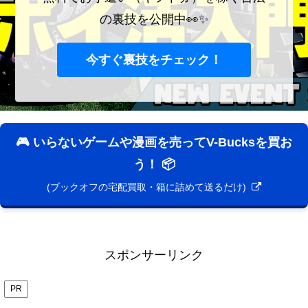
の裏技を公開中👀✨
今すぐ裏技をチェック！
🎮 いらないゲームや漫画を売ってV-Bucksを買お
う！ 📦
(ブックオフの宅配買取・箱に詰めて送るだけ)
スポンサーリンク
PR