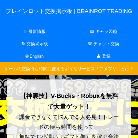
ブレインロット交換掲示板 | BRAINROT TRADING
✨ 最新情報
📖 キャラ図鑑
🔄 交換掲示板
💬 チャット交換
🌐 English
👤 登録
ゲームの交換待ち時間に使えるポイ活サービス「アメフリ」とは？
【神裏技】V-Bucks・Robuxを無料
で大量ゲット！
課金できなくて悩んでる人必見！トレー
ドの待ち時間を使って、
無料でお小遣い（ギフト券）を稼ぐ合法