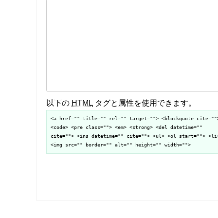
以下の
HTML
タグと属性を使用できます。
<a href="" title="" rel="" target=""> <blockquote cite=""
<code> <pre class=""> <em> <strong> <del datetime=""
cite=""> <ins datetime="" cite=""> <ul> <ol start=""> <li
<img src="" border="" alt="" height="" width="">