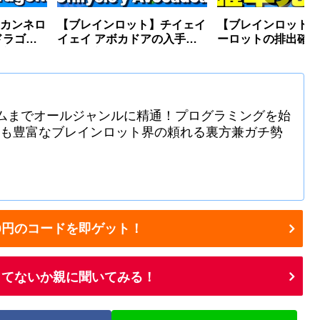
カンネロ
【ブレインロット】チイェイ
【ブレインロット】
ドラゴ
イェイ アボカドアの入手方
ーロットの排出確率
率【フォ
法・確率【フォートナイ
【フォートナイト】
ト】
ムまでオールジャンルに精通！プログラミングを始
識も豊富なブレインロット界の頼れる裏方兼ガチ勢
1500円のコードを即ゲット！
余ってないか親に聞いてみる！