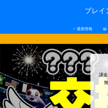
ブレイン
✨ 最新情報

課金
無