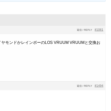
#1081
返信 / REPLY
モンドかレインボーのLOS VRUUM VRUUMと交換お
#1494
返信 / REPLY