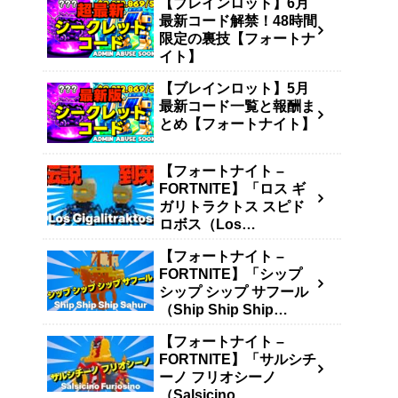
【ブレインロット】6月
最新コード解禁！48時間
イースタ
ゲームの交換待ち時間に使え
【ブレインロット】
限定の裏技【フォートナ
完全版！
るポイ活サービス「アメフ
最新コード！グリッ
イト】
リ」とは？
禁【フォートナイト
【ブレインロット】5月
最新コード一覧と報酬ま
とめ【フォートナイト】
【フォートナイト –
FORTNITE】「ロス ギ
ガリトラクトス スピド
ロボス（Los
Gigalitraktos）」の入手
【フォートナイト –
方法・確率・キャッシュ
FORTNITE】「シップ
生成量まとめ【ブレイン
シップ シップ サフール
ロットを盗む – STEAL
（Ship Ship Ship
THE BRAINROT】
Sahur）」の入手方法・
【フォートナイト –
確率・キャッシュ生成量
FORTNITE】「サルシチ
まとめ【ブレインロット
ーノ フリオシーノ
を盗む – STEAL THE
（Salsicino