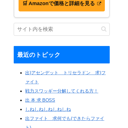
🛒 Amazonで価格と詳細を見る
最近のトピック
出)アセンデット トリセラドン 求)フ
ァイト
戦力スワッギー分解してくれる方！
出 本 求 BOSS
しねしねしねしねしね
出ファイト 求何でも(できたらファイ
ト)