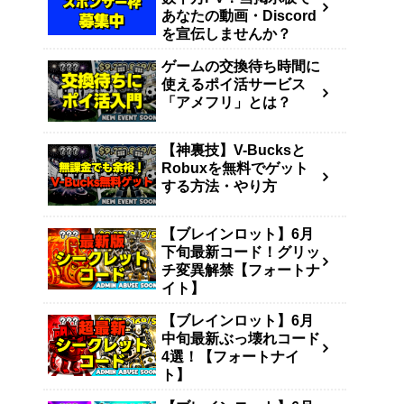
あなたの動画・Discord
を宣伝しませんか？
ゲームの交換待ち時間に
使えるポイ活サービス
「アメフリ」とは？
【神裏技】V-Bucksと
Robuxを無料でゲット
する方法・やり方
【ブレインロット】6月
下旬最新コード！グリッ
チ変異解禁【フォートナ
イト】
【ブレインロット】6月
中旬最新ぶっ壊れコード
4選！【フォートナイ
ト】