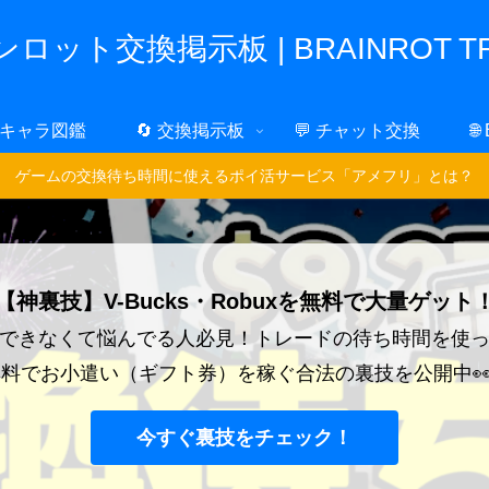
ロット交換掲示板 | BRAINROT TR
 キャラ図鑑
🔄 交換掲示板
💬 チャット交換
🌐
ゲームの交換待ち時間に使えるポイ活サービス「アメフリ」とは？
【神裏技】V-Bucks・Robuxを無料で大量ゲット
できなくて悩んでる人必見！トレードの待ち時間を使
料でお小遣い（ギフト券）を稼ぐ合法の裏技を公開中
今すぐ裏技をチェック！