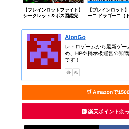
【ブレインロットファイト】
【ブレインロット】
シークレット＆ボス図鑑完全
ーニ ドラゴーニ（
版〜確率・入手方法〜【フォ
ン）の入手方法・確
ートナイト】
ートナイト】
AlonGo
レトロゲームから最新ゲー
め、HPや掲示板運営の知
です！
🛒 Amazonで
🅿️ 楽天ポイント