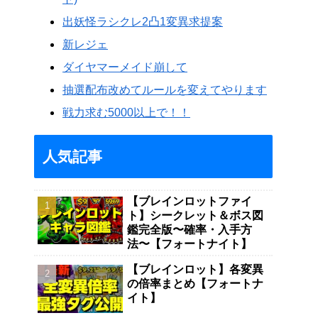
出妖怪ラシクレ2凸1変異求提案
新レジェ
ダイヤマーメイド崩して
抽選配布改めてルールを変えてやります
戦力求む5000以上で！！
人気記事
【ブレインロットファイ
ト】シークレット＆ボス図
鑑完全版〜確率・入手方
法〜【フォートナイト】
【ブレインロット】各変異
の倍率まとめ【フォートナ
イト】