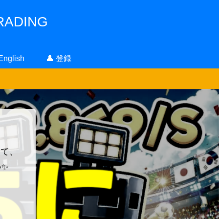
ADING
 English
👤 登録
！
って、
✨