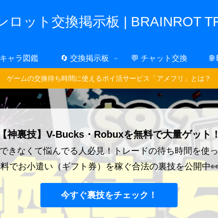
ロット交換掲示板 | BRAINROT TR
 キャラ図鑑
🔄 交換掲示板
💬 チャット交換
🌐
ゲームの交換待ち時間に使えるポイ活サービス「アメフリ」とは？
【神裏技】V-Bucks・Robuxを無料で大量ゲット
できなくて悩んでる人必見！トレードの待ち時間を使
料でお小遣い（ギフト券）を稼ぐ合法の裏技を公開中
今すぐ裏技をチェック！