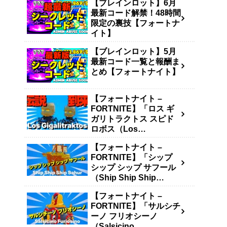
【ブレインロット】6月
最新コード解禁！48時間
限定の裏技【フォートナ
イト】
【ブレインロット】5月
最新コード一覧と報酬ま
とめ【フォートナイト】
【フォートナイト –
FORTNITE】「ロス ギ
ガリトラクトス スピド
ロボス（Los
Gigalitraktos）」の入手
【フォートナイト –
方法・確率・キャッシュ
FORTNITE】「シップ
生成量まとめ【ブレイン
シップ シップ サフール
ロットを盗む – STEAL
（Ship Ship Ship
THE BRAINROT】
Sahur）」の入手方法・
【フォートナイト –
確率・キャッシュ生成量
FORTNITE】「サルシチ
まとめ【ブレインロット
ーノ フリオシーノ
を盗む – STEAL THE
（Salsicino