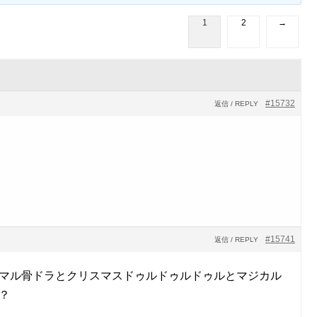
1
2
→
#15732
返信 / REPLY
#15741
返信 / REPLY
ーマル骨ドラとクリスマスドゥルドゥルドゥルとマジカル
？