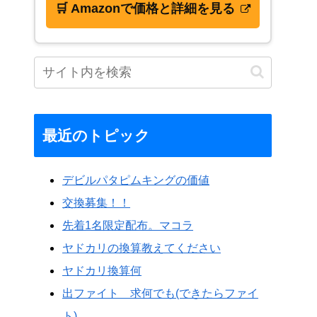
🛒 Amazonで価格と詳細を見る
最近のトピック
デビルパタピムキングの価値
交換募集！！
先着1名限定配布。マコラ
ヤドカリの換算教えてください
ヤドカリ換算何
出ファイト 求何でも(できたらファイ
ト)