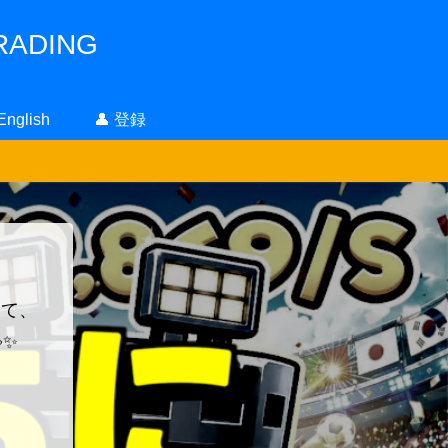
ADING
 English
👤 登録
！
って、
✨