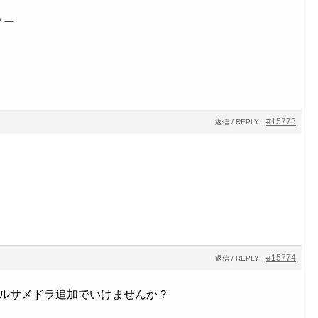
？ー
#15773
返信 / REPLY
#15774
返信 / REPLY
マルサメドラ追加でいけませんか？