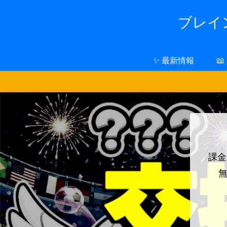
ブレイン
✨ 最新情報

課金
無