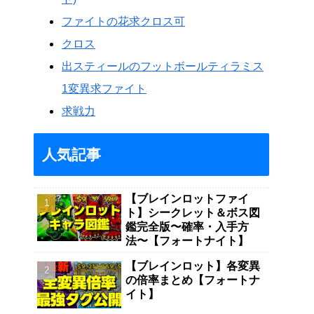
ファイトの花求クロス可
クロス
出スティールのフットボールティラミス
1変異求ファイト
求戦力
人気記事
【ブレインロットファイ
ト】シークレット＆ボス図
鑑完全版〜確率・入手方
法〜【フォートナイト】
【ブレインロット】各変異
の倍率まとめ【フォートナ
イト】