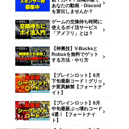
あなたの動画・Discord
を宣伝しませんか？
ゲームの交換待ち時間に
使えるポイ活サービス
「アメフリ」とは？
【神裏技】V-Bucksと
Robuxを無料でゲット
する方法・やり方
【ブレインロット】6月
下旬最新コード！グリッ
チ変異解禁【フォートナ
イト】
【ブレインロット】6月
中旬最新ぶっ壊れコード
4選！【フォートナイ
ト】