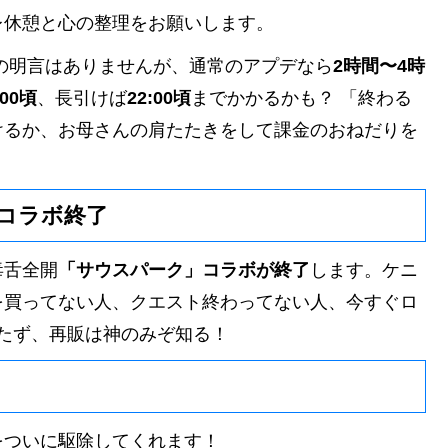
レ休憩と心の整理をお願いします。
の明言はありませんが、通常のアプデなら
2時間〜4時
:00頃
、長引けば
22:00頃
までかかるかも？ 「終わる
けるか、お母さんの肩たたきをして課金のおねだりを
コラボ終了
毒舌全開
「サウスパーク」コラボが終了
します。ケニ
を買ってない人、クエスト終わってない人、今すぐロ
立たず、再販は神のみぞ知る！
グをついに駆除してくれます！