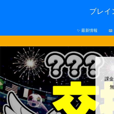
ブレイン
✨ 最新情報

課金
無