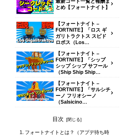
最新コード一覧と報酬ま
とめ【フォートナイト】
【フォートナイト –
FORTNITE】「ロス ギ
ガリトラクトス スピド
ロボス（Los
Gigalitraktos）」の入手
【フォートナイト –
方法・確率・キャッシュ
FORTNITE】「シップ
生成量まとめ【ブレイン
シップ シップ サフール
ロットを盗む – STEAL
（Ship Ship Ship
THE BRAINROT】
Sahur）」の入手方法・
【フォートナイト –
確率・キャッシュ生成量
FORTNITE】「サルシチ
まとめ【ブレインロット
ーノ フリオシーノ
を盗む – STEAL THE
（Salsicino
BRAINROT】
Furiosino）」の入手方
法・確率・キャッシュ生
目次
成量まとめ【ブレインロ
ットを盗む – STEAL
フォートナイトとは？（アプデ待ち時
THE BRAINROT】