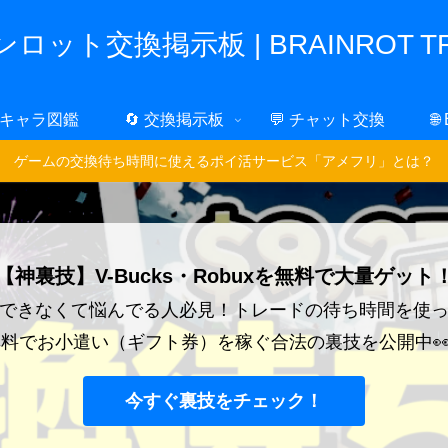
ロット交換掲示板 | BRAINROT TR
 キャラ図鑑
🔄 交換掲示板
💬 チャット交換
🌐
ゲームの交換待ち時間に使えるポイ活サービス「アメフリ」とは？
【神裏技】V-Bucks・Robuxを無料で大量ゲット
できなくて悩んでる人必見！トレードの待ち時間を使
料でお小遣い（ギフト券）を稼ぐ合法の裏技を公開中
今すぐ裏技をチェック！