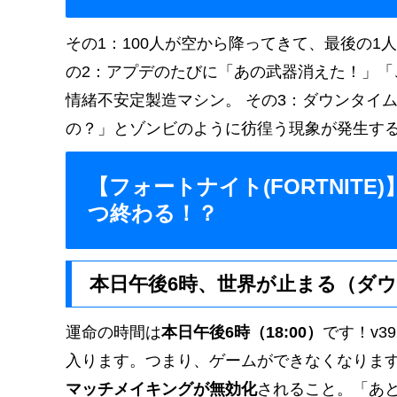
その1：100人が空から降ってきて、最後の1
の2：アプデのたびに「あの武器消えた！」
情緒不安定製造マシン。 その3：ダウンタイ
の？」とゾンビのように彷徨う現象が発生す
【フォートナイト(FORTNITE
つ終わる！？
本日午後6時、世界が止まる（ダ
運命の時間は
本日午後6時（18:00）
です！v3
入ります。つまり、ゲームができなくなります
マッチメイキングが無効化
されること。「あ