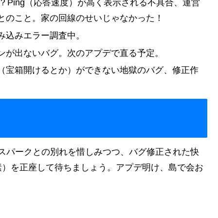
？Ping（応答速度）が高く表示される不具合、運営
とのこと。家の回線のせいじゃなかった！
み込みエラー調査中。
ンが出ないバグ。次のアプデで直る予定。
（宝箱開けるとか）ができない地獄のバグ、修正作
サウスパークとの別れを惜しみつつ、バグ修正された快
素）を正座して待ちましょう。アプデ明け、島で会お