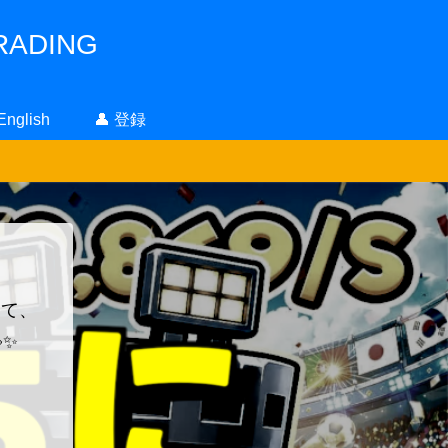
ADING
 English
👤 登録
！
って、
✨