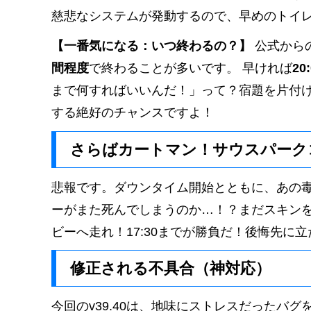
慈悲なシステムが発動するので、早めのトイ
【一番気になる：いつ終わるの？】
公式から
間程度
で終わることが多いです。 早ければ
20
まで何すればいいんだ！」って？宿題を片付
する絶好のチャンスですよ！
さらばカートマン！サウスパーク
悲報です。ダウンタイム開始とともに、あの
ーがまた死んでしまうのか…！？まだスキン
ビーへ走れ！17:30までが勝負だ！後悔先に
修正される不具合（神対応）
今回のv39.40は、地味にストレスだったバ