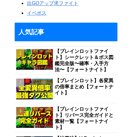
出GOアップ求ファイト
イベボス
人気記事
【ブレインロットファイ
ト】シークレット＆ボス図
鑑完全版〜確率・入手方
法〜【フォートナイト】
【ブレインロット】各変異
の倍率まとめ【フォートナ
イト】
【ブレインロットファイ
ト】リバース完全ガイドと
素材一覧【フォートナイ
ト】