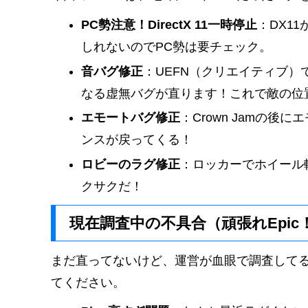
PC勢注意！DirectX 11一時停止
：DX1
しれないのでPC勢は要チェック。
音バグ修正
：UEFN（クリエイティブ
なる虚無バグが直ります！これで敵の位
エモートバグ修正
：Crown Jamの
ンスが戻ってくる！
ロビーのラグ修正
：ロッカーでホイール
クサクだ！
現在調査中の不具合（頑張れEpic
まだ直ってないけど、運営が血眼で調査して
てください。