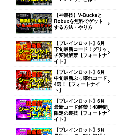
【神裏技】V-Bucksと
Robuxを無料でゲット
する方法・やり方
【ブレインロット】6月
下旬最新コード！グリッ
チ変異解禁【フォートナ
イト】
【ブレインロット】6月
中旬最新ぶっ壊れコード
4選！【フォートナイ
ト】
【ブレインロット】6月
最新コード解禁！48時間
限定の裏技【フォートナ
イト】
【ブレインロット】5月