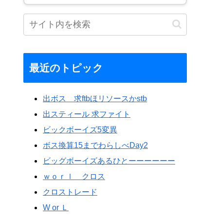
最近のトピック
出ボス 求ftbほリソースかstb
出スティール 求ファイト
ビックボーイズ5変異
ボス換算15までわらしべDay2
ビッグボーイズあるひとーーーーーー
ｗｏｒｌ クロス
クロストレード
W or Ｌ