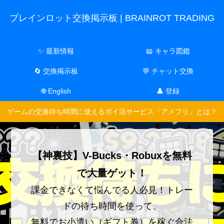
ブレインロット交換掲示板 | BRAINROT TRADING
✨ 最新情報
📖 キャラ図鑑
🔄 交換掲示板
💬 チャット交換
🌐 English
👤 登録
ゲームの交換待ち時間に使えるポイ活サービス「アメフリ」とは？
【神裏技】V-Bucks・Robuxを無料
で大量ゲット！
課金できなくて悩んでる人必見！トレー
ドの待ち時間を使って、
無料でお小遣い（ギフト券）を稼ぐ合法