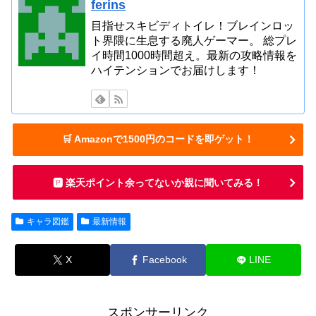
ferins
目指せスキビディトイレ！ブレインロッ
ト界隈に生息する廃人ゲーマー。 総プレ
イ時間1000時間超え。最新の攻略情報を
ハイテンションでお届けします！
🛒 Amazonで1500円のコードを即ゲット！
🅿️ 楽天ポイント余ってないか親に聞いてみる！
キャラ図鑑
最新情報
X
Facebook
LINE
スポンサーリンク