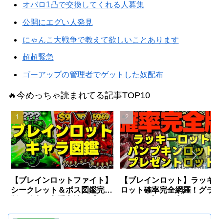
オバロ1凸で交換してくれる人募集
公開にエグい人発見
にゃんこ大戦争で教えて欲しいことあります
超超緊急
ゴーアップの管理者でゲットした奴配布
🔥今めっちゃ読まれてる記事TOP10
【ブレインロットファイト】
【ブレインロット】ラッキ
シークレット＆ボス図鑑完全
ロット確率完全網羅！グラ
版〜確率・入手方法〜【フォ
デ/パンプキン/プレゼント
ートナイト】
【フォートナイト】