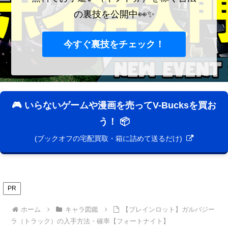
の裏技を公開中👀✨
今すぐ裏技をチェック！
🎮 いらないゲームや漫画を売ってV-Bucksを買お
う！ 📦
(ブックオフの宅配買取・箱に詰めて送るだけ)
PR
ホーム
キャラ図鑑
【ブレインロット】ガルバジー
ラ（トラック）の入手方法・確率【フォートナイト】