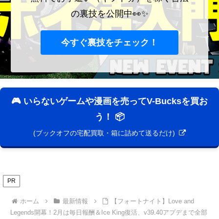
の裏技を公開中👀✨
今すぐ裏技をチェック！
🎮 いらないゲームや漫画を売ってV-Bucksを買お
う！ 📦
(ブックオフの宅配買取・箱に詰めて送るだけ)
PR
ホーム
最新情報
【フォートナイト】Love and
Legends開幕！2月は毎日報酬＆Ice King復活、v39.40アプデまで全部