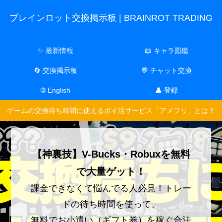
ブレインロット交換掲示板 | BRAINROT TRADING
✨ 最新情報
📖 キャラ図鑑
🔄 交換掲示板
💬 チャット交換
🌐 English
👤 登録
ゲームの交換待ち時間に使えるポイ活サービス「アメフリ」とは？
【神裏技】V-Bucks・Robuxを無料
で大量ゲット！
課金できなくて悩んでる人必見！トレー
ドの待ち時間を使って、
無料でお小遣い（ギフト券）を稼ぐ合法