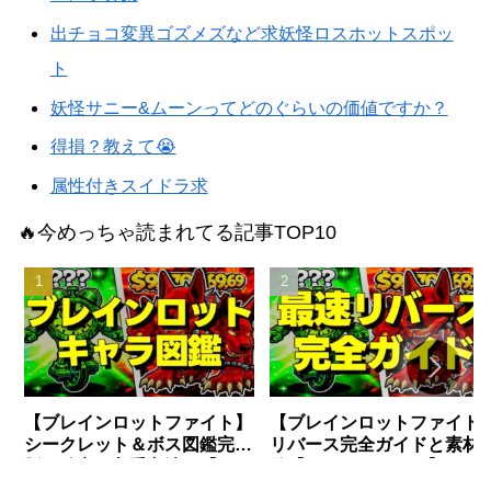
出チョコ変異ゴズメズなど求妖怪ロスホットスポッ
ト
妖怪サニー&ムーンってどのぐらいの価値ですか？
得損？教えて😭
属性付きスイドラ求
🔥今めっちゃ読まれてる記事TOP10
【ブレインロットファイト】
【ブレインロットファイト
シークレット＆ボス図鑑完全
リバース完全ガイドと素材
版〜確率・入手方法〜【フォ
覧【フォートナイト】
ートナイト】