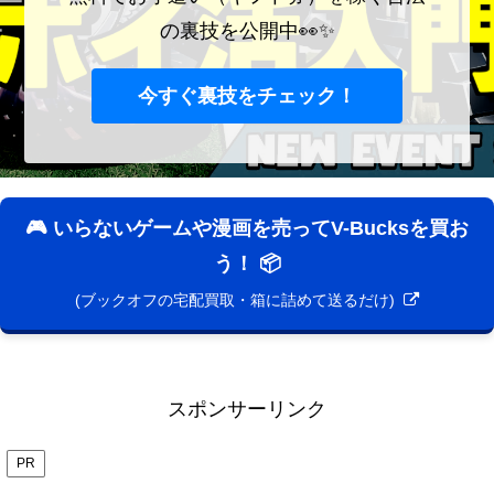
の裏技を公開中👀✨
今すぐ裏技をチェック！
🎮 いらないゲームや漫画を売ってV-Bucksを買お
う！ 📦
(ブックオフの宅配買取・箱に詰めて送るだけ)
スポンサーリンク
PR