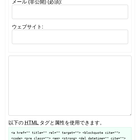
メール (非公開) (必須):
ウェブサイト:
以下の
HTML
タグと属性を使用できます。
<a href="" title="" rel="" target=""> <blockquote cite="">
<code> <pre class=""> <em> <strong> <del datetime="" cite="">