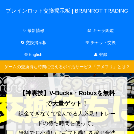
ブレインロット交換掲示板 | BRAINROT TRADING
✨ 最新情報
📖 キャラ図鑑
🔄 交換掲示板
💬 チャット交換
🌐 English
👤 登録
ゲームの交換待ち時間に使えるポイ活サービス「アメフリ」とは？
【神裏技】V-Bucks・Robuxを無料
で大量ゲット！
課金できなくて悩んでる人必見！トレー
ドの待ち時間を使って、
無料でお小遣い（ギフト券）を稼ぐ合法