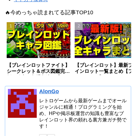
🔥今めっちゃ読まれてる記事TOP10
【ブレインロットファイト】
【ブレインロット】最新ブ
シークレット＆ボス図鑑完全
インロット一覧まとめ【フ
版〜確率・入手方法〜【フォ
ートナイト】
ートナイト】
AlonGo
レトロゲームから最新ゲームまでオール
ジャンルに精通！プログラミングを始
め、HPや掲示板運営の知識も豊富なブ
レインロット界の頼れる裏方兼ガチ勢で
す！