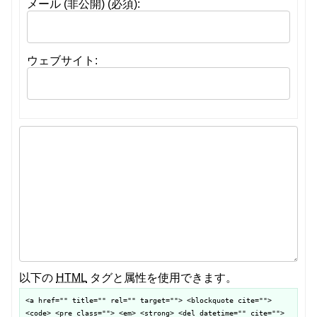
メール (非公開) (必須):
ウェブサイト:
以下の
HTML
タグと属性を使用できます。
<a href="" title="" rel="" target=""> <blockquote cite="">
<code> <pre class=""> <em> <strong> <del datetime="" cite="">