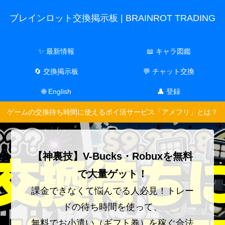
ブレインロット交換掲示板 | BRAINROT TRADING
✨ 最新情報
📖 キャラ図鑑
🔄 交換掲示板
💬 チャット交換
🌐 English
👤 登録
ゲームの交換待ち時間に使えるポイ活サービス「アメフリ」とは？
【神裏技】V-Bucks・Robuxを無料
で大量ゲット！
課金できなくて悩んでる人必見！トレー
ドの待ち時間を使って、
無料でお小遣い（ギフト券）を稼ぐ合法