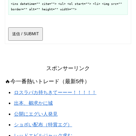
<ins datetime="" cite=""> <ul> <ol start=""> <li> <img src=""
border="" alt="" height="" width="">
送信 / SUBMIT
スポンサーリンク
🔥今一番熱いトレード（最新5件）
ロスラバカ持ちきてーーー！！！！！
出本、鵺求かに城
公開にエグい人発見
ショボい配布（特賞エグ）
レッドエビルジャック求む