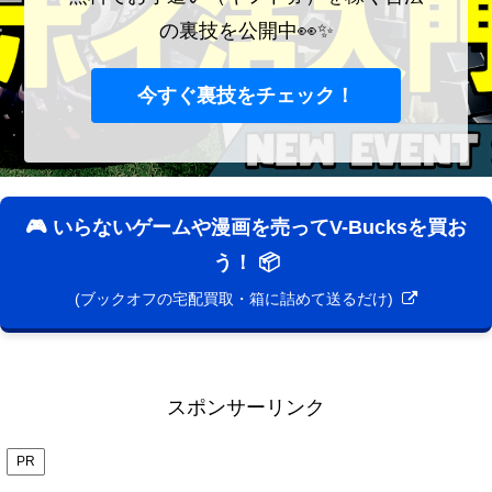
の裏技を公開中👀✨
今すぐ裏技をチェック！
🎮 いらないゲームや漫画を売ってV-Bucksを買お
う！ 📦
(ブックオフの宅配買取・箱に詰めて送るだけ)
スポンサーリンク
PR