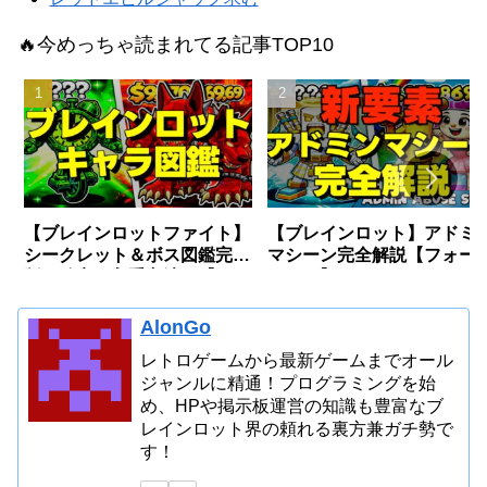
🔥今めっちゃ読まれてる記事TOP10
【ブレインロットファイト】
【ブレインロット】アドミ
シークレット＆ボス図鑑完全
マシーン完全解説【フォー
版〜確率・入手方法〜【フォ
ナイト】
ートナイト】
AlonGo
レトロゲームから最新ゲームまでオール
ジャンルに精通！プログラミングを始
め、HPや掲示板運営の知識も豊富なブ
レインロット界の頼れる裏方兼ガチ勢で
す！