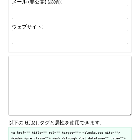
メール (非公開) (必須):
ウェブサイト:
以下の
HTML
タグと属性を使用できます。
<a href="" title="" rel="" target=""> <blockquote cite="">
<code> <pre class=""> <em> <strong> <del datetime="" cite="">