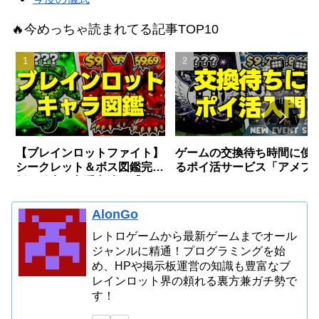
🔥今めっちゃ読まれてる記事TOP10
【ブレインロットファイト】
ゲームの交換待ち時間に使
シークレット＆ボス図鑑完全
るポイ活サービス「アメフ
版〜確率・入手方法〜【フォ
リ」とは？
ートナイト】
AlonGo
レトロゲームから最新ゲームまでオール
ジャンルに精通！プログラミングを始
め、HPや掲示板運営の知識も豊富なブ
レインロット界の頼れる裏方兼ガチ勢で
す！