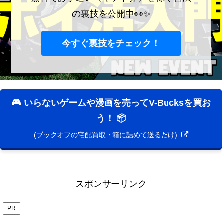
の裏技を公開中👀✨
今すぐ裏技をチェック！
🎮 いらないゲームや漫画を売ってV-Bucksを買お
う！ 📦
(ブックオフの宅配買取・箱に詰めて送るだけ)
スポンサーリンク
PR