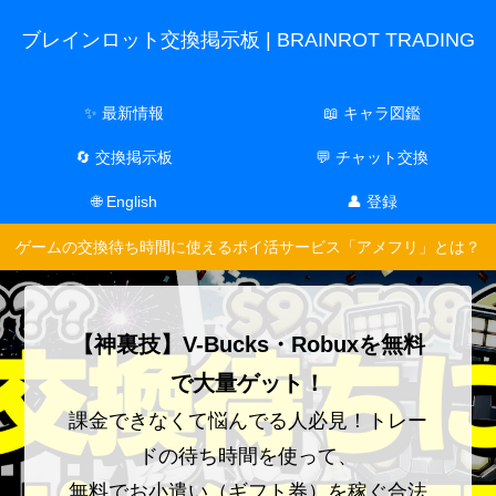
ブレインロット交換掲示板 | BRAINROT TRADING
✨ 最新情報
📖 キャラ図鑑
🔄 交換掲示板
💬 チャット交換
🌐 English
👤 登録
ゲームの交換待ち時間に使えるポイ活サービス「アメフリ」とは？
【神裏技】V-Bucks・Robuxを無料
で大量ゲット！
課金できなくて悩んでる人必見！トレー
ドの待ち時間を使って、
無料でお小遣い（ギフト券）を稼ぐ合法