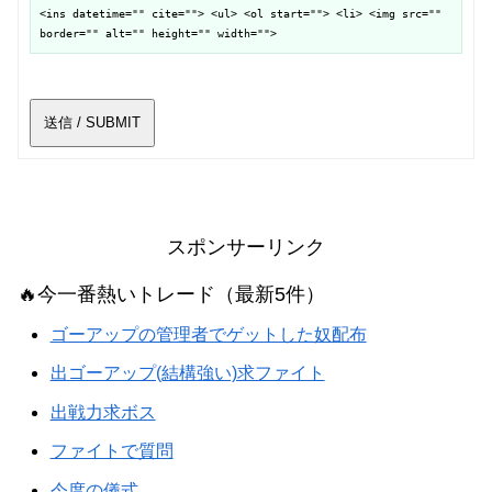
<ins datetime="" cite=""> <ul> <ol start=""> <li> <img src=""
border="" alt="" height="" width="">
送信 / SUBMIT
スポンサーリンク
🔥今一番熱いトレード（最新5件）
ゴーアップの管理者でゲットした奴配布
出ゴーアップ(結構強い)求ファイト
出戦力求ボス
ファイトで質問
今度の儀式